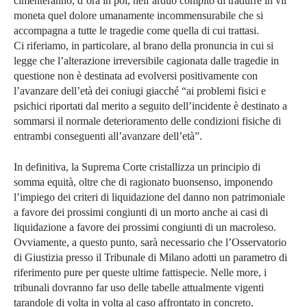
cimenteranno, d’ora in poi, nell’arduo compito di tradurre in vil
moneta quel dolore umanamente incommensurabile che si
accompagna a tutte le tragedie come quella di cui trattasi.
Ci riferiamo, in particolare, al brano della pronuncia in cui si
legge che l’alterazione irreversibile cagionata dalle tragedie in
questione non è destinata ad evolversi positivamente con
l’avanzare dell’età dei coniugi giacché “ai problemi fisici e
psichici riportati dal merito a seguito dell’incidente è destinato a
sommarsi il normale deterioramento delle condizioni fisiche di
entrambi conseguenti all’avanzare dell’età”.
In definitiva, la Suprema Corte cristallizza un principio di
somma equità, oltre che di ragionato buonsenso, imponendo
l’impiego dei criteri di liquidazione del danno non patrimoniale
a favore dei prossimi congiunti di un morto anche ai casi di
liquidazione a favore dei prossimi congiunti di un macroleso.
Ovviamente, a questo punto, sarà necessario che l’Osservatorio
di Giustizia presso il Tribunale di Milano adotti un parametro di
riferimento pure per queste ultime fattispecie. Nelle more, i
tribunali dovranno far uso delle tabelle attualmente vigenti
tarandole di volta in volta al caso affrontato in concreto.