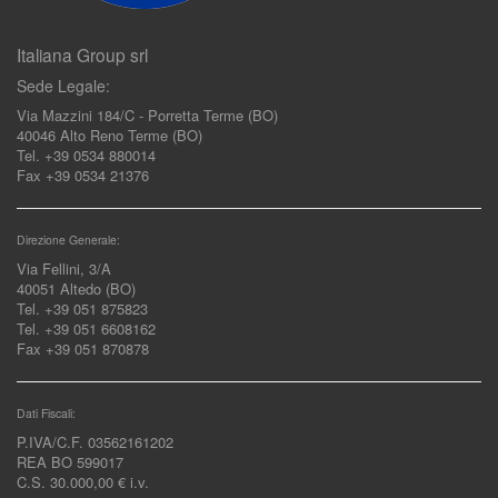
Italiana Group srl
Sede Legale:
Via Mazzini 184/C - Porretta Terme (BO)
40046 Alto Reno Terme (BO)
Tel. +39 0534 880014
Fax +39 0534 21376
Direzione Generale:
Via Fellini, 3/A
40051 Altedo (BO)
Tel. +39 051 875823
Tel. +39 051 6608162
Fax +39 051 870878
Dati Fiscali:
P.IVA/C.F. 03562161202
REA BO 599017
C.S. 30.000,00 € i.v.