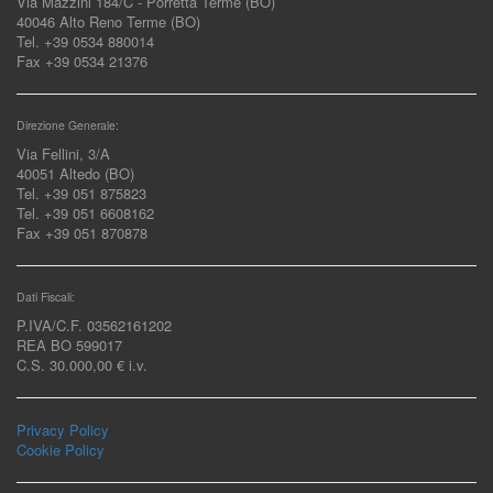
Via Mazzini 184/C - Porretta Terme (BO)
40046 Alto Reno Terme (BO)
Tel. +39 0534 880014
Fax +39 0534 21376
Direzione Generale:
Via Fellini, 3/A
40051 Altedo (BO)
Tel. +39 051 875823
Tel. +39 051 6608162
Fax +39 051 870878
Dati Fiscali:
P.IVA/C.F. 03562161202
REA BO 599017
C.S. 30.000,00 € i.v.
Privacy Policy
Cookie Policy