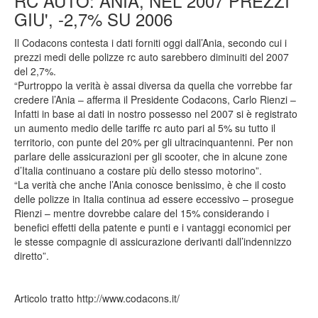
RC AUTO: ANIA, NEL 2007 PREZZI
GIU', -2,7% SU 2006
Il Codacons contesta i dati forniti oggi dall’Ania, secondo cui i
prezzi medi delle polizze rc auto sarebbero diminuiti del 2007
del 2,7%.
“Purtroppo la verità è assai diversa da quella che vorrebbe far
credere l’Ania – afferma il Presidente Codacons, Carlo Rienzi –
Infatti in base ai dati in nostro possesso nel 2007 si è registrato
un aumento medio delle tariffe rc auto pari al 5% su tutto il
territorio, con punte del 20% per gli ultracinquantenni. Per non
parlare delle assicurazioni per gli scooter, che in alcune zone
d’Italia continuano a costare più dello stesso motorino”.
“La verità che anche l’Ania conosce benissimo, è che il costo
delle polizze in Italia continua ad essere eccessivo – prosegue
Rienzi – mentre dovrebbe calare del 15% considerando i
benefici effetti della patente e punti e i vantaggi economici per
le stesse compagnie di assicurazione derivanti dall’indennizzo
diretto”.
Articolo tratto http://www.codacons.it/