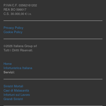
P.IVA/C.F. 03562161202
REA BO 599017
C.S. 30.000,00 € i.v.
Privacy Policy
Cookie Policy
©2026 Italiana Group srl
Tutti i Diritti Riservati.
Home
Infortunistica Italiana
Servizi:
Sinistri Mortali
Casi di Malasanità
Infortuni sul Lavoro
Grandi Sinistri