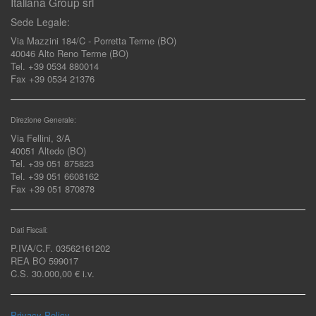
Italiana Group srl
Sede Legale:
Via Mazzini 184/C - Porretta Terme (BO)
40046 Alto Reno Terme (BO)
Tel. +39 0534 880014
Fax +39 0534 21376
Direzione Generale:
Via Fellini, 3/A
40051 Altedo (BO)
Tel. +39 051 875823
Tel. +39 051 6608162
Fax +39 051 870878
Dati Fiscali:
P.IVA/C.F. 03562161202
REA BO 599017
C.S. 30.000,00 € i.v.
Privacy Policy